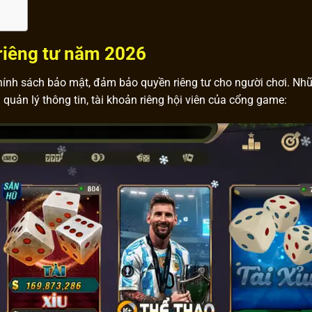
riêng tư năm 2026
chính sách bảo mật, đảm bảo quyền riêng tư cho người chơi. Nh
quản lý thông tin, tài khoản riêng hội viên của cổng game: