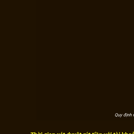
Quy định n