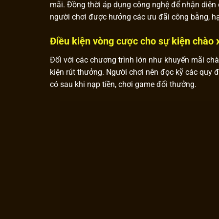
mãi. Đồng thời áp dụng công nghệ để nhận diện c
người chơi được hưởng các ưu đãi công bằng, hạn
Điều kiện vòng cược cho sự kiện chào
Đối với các chương trình lớn như khuyến mãi chà
kiện rút thưởng. Người chơi nên đọc kỹ các quy 
có sau khi nạp tiền, chơi game đổi thưởng.