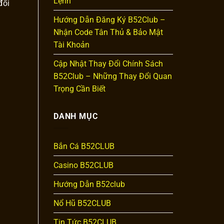
Lệnh
đổi
Hướng Dẫn Đăng Ký B52Club –
Nhận Code Tân Thủ & Bảo Mật
Tài Khoản
Cập Nhật Thay Đổi Chính Sách
B52Club – Những Thay Đổi Quan
Trọng Cần Biết
DANH MỤC
Bắn Cá B52CLUB
Casino B52CLUB
Hướng Dẫn B52club
Nổ Hũ B52CLUB
Tin Tức B52CLUB