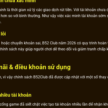
oản chưa xác minh
h là thời gian xử lý các giao dịch rút tiền. Với tài khoản chưa
âu hơn so với bình thường. Như vậy việc xác minh tài khoản sớm 
.
lỗi
iền hoặc chuyển khoản sai, B52 Club năm 2026 có quy trình hoàn t
 chính sách này giúp người chơi dễ theo dõi và giảm tranh chấp
mãi & điều khoản sử dụng
n, vì vậy chính sách B52Club đã được cập nhật với một số thay 
hiều tài khoản
cổng game đã siết chặt việc tạo tài khoản nhiều lần để nhận k