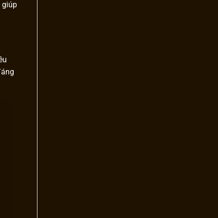
 giúp
ều
đáng