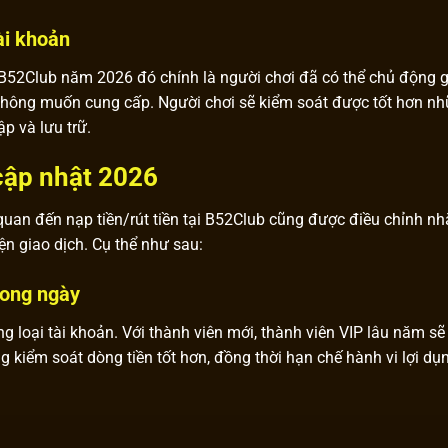
ài khoản
B52Club năm 2026 đó chính là người chơi đã có thể chủ động g
không muốn cung cấp. Người chơi sẽ kiểm soát được tốt hơn n
p và lưu trữ.
 cập nhật 2026
quan đến nạp tiền/rút tiền tại B52Club cũng được điều chỉnh n
ện giao dịch. Cụ thể như sau:
trong ngày
 loại tài khoản. Với thành viên mới, thành viên VIP lâu năm sẽ
g kiểm soát dòng tiền tốt hơn, đồng thời hạn chế hành vi lợi dụn