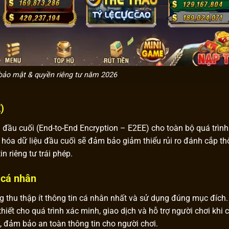
bảo mật & quyền riêng tư năm 2026
)
u đầu cuối (End-to-End Encryption – E2EE) cho toàn bộ quá trìn
mã hóa dữ liệu đầu cuối sẽ đảm bảo giảm thiểu rủi ro đánh cắp t
n riêng tư trái phép.
u cá nhân
 thu thập ít thông tin cá nhân nhất và sử dụng đúng mục đích.
thiết cho quá trình xác minh, giao dịch và hỗ trợ người chơi khi 
ư, đảm bảo an toàn thông tin cho người chơi.